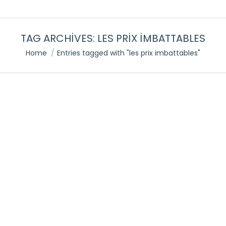
TAG ARCHIVES:
LES PRIX IMBATTABLES
You are here:
Home
Entries tagged with "les prix imbattables"
Les avantages d’acheter sa robe