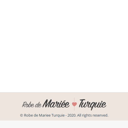
de mariée à Istanbul en Turquie
robe de mariee turquie
By
marieeturquie
Mart 6, 2021
Leave a comment
– La diversité des produits : En Turquie à
Istanbul pays du textile par excellence, les
styles, les formes, les couleurs de robes de
mariée sont à la noce. Il y en a pour tous les
goûts et les attentes. Des rues entières de
boutiques prêt à porter et haute couture
(sur mesure) qui ont…
© Robe de Mariee Turquie - 2020. All rights reserved.