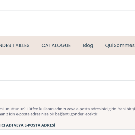
DES TAILLES
CATALOGUE
Blog
Qui Sommes
 mi unuttunuz? Lütfen kullanıcı adınızı veya e-posta adresinizi girin. Yeni bir şi
nız için e-posta adresinize bir bağlantı gönderilecektir.
CI ADI VEYA E-POSTA ADRESI