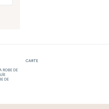
CARTE
A ROBE DE
UİE
BE DE