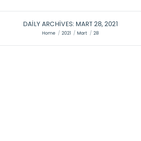
DAILY ARCHIVES:
MART 28, 2021
You are here:
Home
2021
Mart
28
Costume de Mariage pour