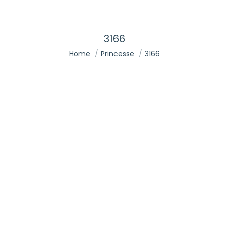
3166
You are here:
Home
Princesse
3166