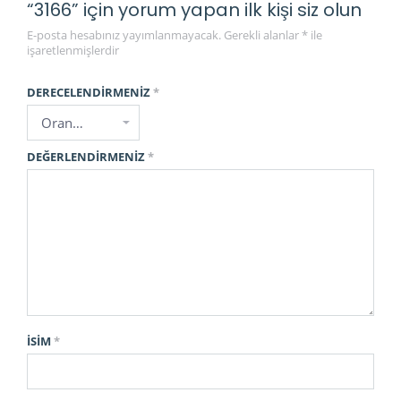
“3166” için yorum yapan ilk kişi siz olun
E-posta hesabınız yayımlanmayacak.
Gerekli alanlar
*
ile
işaretlenmişlerdir
DERECELENDIRMENIZ
*
DEĞERLENDIRMENIZ
*
İSIM
*